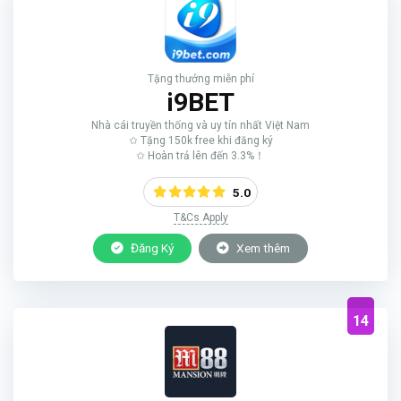
Tặng thưởng miễn phí
i9BET
Nhà cái truyền thống và uy tín nhất Việt Nam
✩ Tặng 150k free khi đăng ký
✩ Hoàn trả lên đến 3.3%！
5.0
T&Cs Apply
Đăng Ký
Xem thêm
14