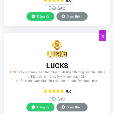
5.0
T&Cs Apply
Đăng Ký
Xem thêm
5
LUCK8
Săn vé cược may mắn trong Nổ hủ để nhận thưởng lên đến 8,888K
✩ Điểm danh mỗi ngày – Nhận ngay 128K
✩Bảo hiểm cược đầu tiên Thể thao – Hoàn tiền cược 100%
5.0
T&Cs Apply
Đăng Ký
Xem thêm