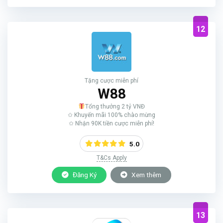
12
Tặng cược miễn phí
W88
Tổng thưởng 2 tỷ VNĐ
✩ Khuyến mãi 100% chào mừng
✩ Nhận 90K tiền cược miễn phí!
5.0
T&Cs Apply
Đăng Ký
Xem thêm
13