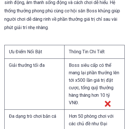
sinh động, âm thanh sống động và cách chơi dễ hiểu. Hệ
thống thưởng phong phú cùng cơ hội săn Boss khủng giúp
người chơi dễ dàng rinh về phần thưởng giá trị chỉ sau vài
phút giải trí nhẹ nhàng.
Ưu Điểm Nổi Bật
Thông Tin Chi Tiết
Giải thưởng tối đa
Boss siêu cấp có thể
mang lại phần thưởng lên
tới x500 lần giá trị đặt
cược, tổng quỹ thưởng
hàng tháng hơn 10 tỷ
VNĐ.
Đa dạng trò chơi bắn cá
Hơn 50 phòng chơi với
các chủ đề như Đại