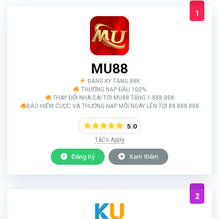
1
MU88
ĐĂNG KÝ TẶNG 88K
THƯỞNG NẠP ĐẦU 100%
THAY ĐỔI NHÀ CÁI TỚI MU88 TẶNG 1.888.888
BẢO HIỂM CƯỢC VÀ THƯỞNG NẠP MỖI NGÀY LÊN TỚI 88.888.888
5.0
T&Cs Apply
Đăng Ký
Xem thêm
2