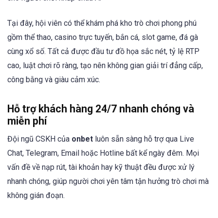
Tại đây, hội viên có thể khám phá kho trò chơi phong phú
gồm thể thao, casino trực tuyến, bắn cá, slot game, đá gà
cùng xổ số. Tất cả được đầu tư đồ họa sắc nét, tỷ lệ RTP
cao, luật chơi rõ ràng, tạo nên không gian giải trí đẳng cấp,
công bằng và giàu cảm xúc.
Hỗ trợ khách hàng 24/7 nhanh chóng và
miễn phí
Đội ngũ CSKH của
onbet
luôn sẵn sàng hỗ trợ qua Live
Chat, Telegram, Email hoặc Hotline bất kể ngày đêm. Mọi
vấn đề về nạp rút, tài khoản hay kỹ thuật đều được xử lý
nhanh chóng, giúp người chơi yên tâm tận hưởng trò chơi mà
không gián đoạn.