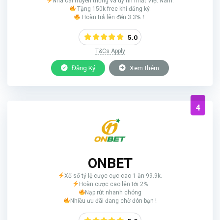
Nhà cái truyền thống và uy tín nhất Việt Nam.
Tặng 150k free khi đăng ký.
Hoàn trả lên đến 3.3%！
5.0
T&Cs Apply
Đăng Ký
Xem thêm
4
ONBET
Xổ số tỷ lệ cược cực cao 1 ăn 99.9k.
Hoàn cược cao lên tới 2%
Nạp rút nhanh chóng
Nhiều ưu đãi đang chờ đón bạn !