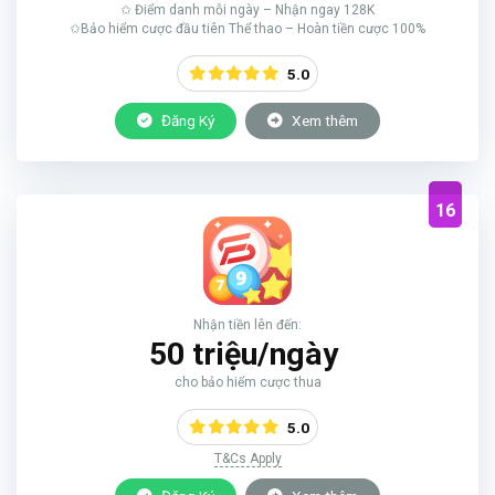
✩ Điểm danh mỗi ngày – Nhận ngay 128K
✩Bảo hiểm cược đầu tiên Thể thao – Hoàn tiền cược 100%
5.0
Đăng Ký
Xem thêm
16
Nhận tiền lên đến:
50 triệu/ngày
cho bảo hiểm cược thua
5.0
T&Cs Apply