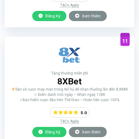
T&Cs Apply
Đăng Ký
Xem thêm
11
Tặng thưởng miễn phí
8XBet
Săn vé cược may mắn trong Nổ hủ để nhận thưởng lên đến 8,888K
✩ Điểm danh mỗi ngày – Nhận ngay 128K
✩Bảo hiểm cược đầu tiên Thể thao – Hoàn tiền cược 100%
5.0
T&Cs Apply
Đăng Ký
Xem thêm