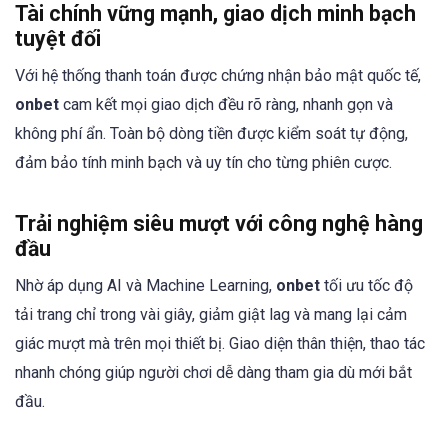
Tài chính vững mạnh, giao dịch minh bạch
tuyệt đối
Với hệ thống thanh toán được chứng nhận bảo mật quốc tế,
onbet
cam kết mọi giao dịch đều rõ ràng, nhanh gọn và
không phí ẩn. Toàn bộ dòng tiền được kiểm soát tự động,
đảm bảo tính minh bạch và uy tín cho từng phiên cược.
Trải nghiệm siêu mượt với công nghệ hàng
đầu
Nhờ áp dụng AI và Machine Learning,
onbet
tối ưu tốc độ
tải trang chỉ trong vài giây, giảm giật lag và mang lại cảm
giác mượt mà trên mọi thiết bị. Giao diện thân thiện, thao tác
nhanh chóng giúp người chơi dễ dàng tham gia dù mới bắt
đầu.