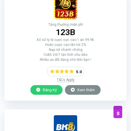
Tặng thưởng miễn phí
123B
Xổ số tỷ lệ cược cực cao 1 ăn 99.9k.
Hoàn cược cao lên tới 2%
Nạp rút nhanh chóng
Cskh 24/7 tận tình chu đáo
Nhiều ưu đãi đang chờ đón bạn !
5.0
T&Cs Apply
Đăng Ký
Xem thêm
8