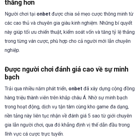
thắng hơn
Người chơi tại
onbet
được chia sẻ mẹo cược thông minh từ
các cao thủ và chuyên gia giàu kinh nghiệm. Những bí quyết
này giúp tối ưu chiến thuật, kiểm soát vốn và tăng tỷ lệ thắng
trong từng ván cược, phù hợp cho cả người mới lẫn chuyên
nghiệp.
Được người chơi đánh giá cao về sự minh
bạch
Trải qua nhiều năm phát triển,
onbet
đã xây dựng cộng đồng
hàng triệu thành viên trên khắp châu Á. Nhờ sự minh bạch
trong hoạt động, dịch vụ tận tâm cùng kho game đa dạng,
nền tảng này liên tục nhận về đánh giá 5 sao từ giới chuyên
gia lẫn người chơi, qua đó khẳng định vị thế dẫn đầu trong
lĩnh vực cá cược trực tuyến.