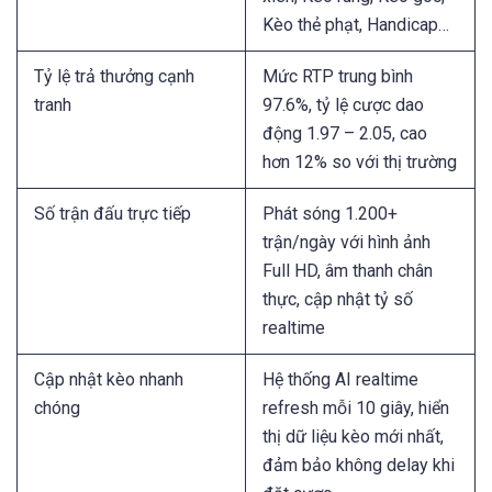
Kèo thẻ phạt, Handicap…
Tỷ lệ trả thưởng cạnh
Mức RTP trung bình
tranh
97.6%, tỷ lệ cược dao
động 1.97 – 2.05, cao
hơn 12% so với thị trường
Số trận đấu trực tiếp
Phát sóng 1.200+
trận/ngày với hình ảnh
Full HD, âm thanh chân
thực, cập nhật tỷ số
realtime
Cập nhật kèo nhanh
Hệ thống AI realtime
chóng
refresh mỗi 10 giây, hiển
thị dữ liệu kèo mới nhất,
đảm bảo không delay khi