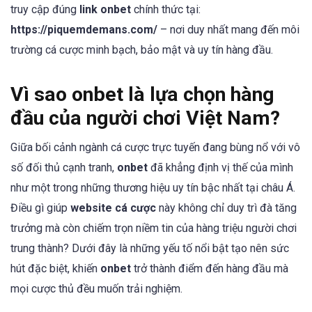
truy cập đúng
link onbet
chính thức tại:
https://piquemdemans.com/
– nơi duy nhất mang đến môi
trường cá cược minh bạch, bảo mật và uy tín hàng đầu.
Vì sao onbet là lựa chọn hàng
đầu của người chơi Việt Nam?
Giữa bối cảnh ngành cá cược trực tuyến đang bùng nổ với vô
số đối thủ cạnh tranh,
onbet
đã khẳng định vị thế của mình
như một trong những thương hiệu uy tín bậc nhất tại châu Á.
Điều gì giúp
website cá cược
này không chỉ duy trì đà tăng
trưởng mà còn chiếm trọn niềm tin của hàng triệu người chơi
trung thành? Dưới đây là những yếu tố nổi bật tạo nên sức
hút đặc biệt, khiến
onbet
trở thành điểm đến hàng đầu mà
mọi cược thủ đều muốn trải nghiệm.