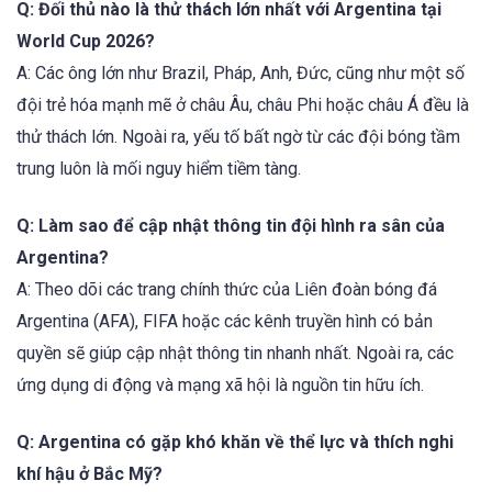
Q: Đối thủ nào là thử thách lớn nhất với Argentina tại
World Cup 2026?
A: Các ông lớn như Brazil, Pháp, Anh, Đức, cũng như một số
đội trẻ hóa mạnh mẽ ở châu Âu, châu Phi hoặc châu Á đều là
thử thách lớn. Ngoài ra, yếu tố bất ngờ từ các đội bóng tầm
trung luôn là mối nguy hiểm tiềm tàng.
Q: Làm sao để cập nhật thông tin đội hình ra sân của
Argentina?
A: Theo dõi các trang chính thức của Liên đoàn bóng đá
Argentina (AFA), FIFA hoặc các kênh truyền hình có bản
quyền sẽ giúp cập nhật thông tin nhanh nhất. Ngoài ra, các
ứng dụng di động và mạng xã hội là nguồn tin hữu ích.
Q: Argentina có gặp khó khăn về thể lực và thích nghi
khí hậu ở Bắc Mỹ?