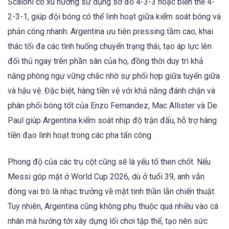
Scaloni có xu hướng sử dụng sơ đồ 4-3-3 hoặc biến thể 4-
2-3-1, giúp đội bóng có thể linh hoạt giữa kiểm soát bóng và
phản công nhanh. Argentina ưu tiên pressing tầm cao, khai
thác tối đa các tình huống chuyển trạng thái, tạo áp lực lên
đối thủ ngay trên phần sân của họ, đồng thời duy trì khả
năng phòng ngự vững chắc nhờ sự phối hợp giữa tuyến giữa
và hậu vệ. Đặc biệt, hàng tiền vệ với khả năng đánh chặn và
phân phối bóng tốt của Enzo Fernandez, Mac Allister và De
Paul giúp Argentina kiểm soát nhịp độ trận đấu, hỗ trợ hàng
tiền đạo linh hoạt trong các pha tấn công.
Phong độ của các trụ cột cũng sẽ là yếu tố then chốt. Nếu
Messi góp mặt ở World Cup 2026, dù ở tuổi 39, anh vẫn
đóng vai trò là nhạc trưởng về mặt tinh thần lẫn chiến thuật.
Tuy nhiên, Argentina cũng không phụ thuộc quá nhiều vào cá
nhân mà hướng tới xây dựng lối chơi tập thể, tạo nên sức