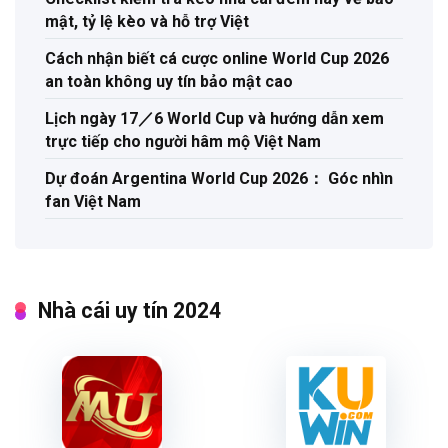
mật, tỷ lệ kèo và hỗ trợ Việt
Cách nhận biết cá cược online World Cup 2026
an toàn không uy tín bảo mật cao
Lịch ngày 17／6 World Cup và hướng dẫn xem
trực tiếp cho người hâm mộ Việt Nam
Dự đoán Argentina World Cup 2026： Góc nhìn
fan Việt Nam
Nhà cái uy tín 2024