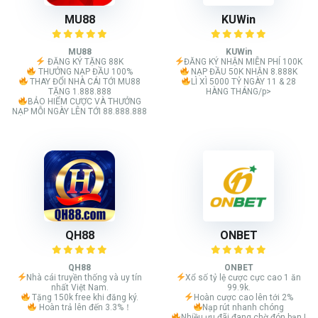
MU88
KUWin
MU88
KUWin
ĐĂNG KÝ TẶNG 88K
ĐĂNG KÝ NHẬN MIỄN PHÍ 100K
THƯỞNG NẠP ĐẦU 100%
NẠP ĐẦU 50K NHẬN 8.888K
THAY ĐỔI NHÀ CÁI TỚI MU88
LÌ XÌ 5000 TỶ NGÀY 11 & 28
TẶNG 1.888.888
HÀNG THÁNG/p>
BẢO HIỂM CƯỢC VÀ THƯỞNG
NẠP MỖI NGÀY LÊN TỚI 88.888.888
QH88
ONBET
QH88
ONBET
Nhà cái truyền thống và uy tín
Xổ số tỷ lệ cược cực cao 1 ăn
nhất Việt Nam.
99.9k.
Tặng 150k free khi đăng ký.
Hoàn cược cao lên tới 2%
Hoàn trả lên đến 3.3%！
Nạp rút nhanh chóng
Nhiều ưu đãi đang chờ đón bạn !