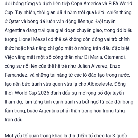
đội bóng từng vô địch liên tiếp Copa America và FIFA World
Cup. Tuy nhiên, thời gian đã 4 năm trôi qua kể từ chiến thắng
ở Qatar và bóng đá luôn vận động liên tục. Đội tuyển
Argentina đang trải qua giai đoạn chuyển giao, trong đó biểu
tượng Lionel Messi có thể sẽ không còn đóng vai trò chính
thức hoặc khả năng chỉ góp mặt ở những trận đấu đặc biệt.
Việc vắng mặt một số công thần như Di Maria, Otamendi,
cùng sự nổi lên của thế hệ trẻ như Julian Alvarez, Enzo
Fernandez, và những tài năng từ các lò đào tạo trong nước,
tạo nên bức tranh vừa quen vừa lạ cho Albiceleste. Đồng
thời, World Cup 2026 đánh dấu sự mở rộng số đội tuyển
tham dự, làm tăng tính cạnh tranh và bất ngờ từ các đội bóng
tầm trung, buộc Argentina phải thận trọng hơn trong từng
trận đấu.
Một yếu tố quan trọng khác là địa điểm tổ chức tại 3 quốc