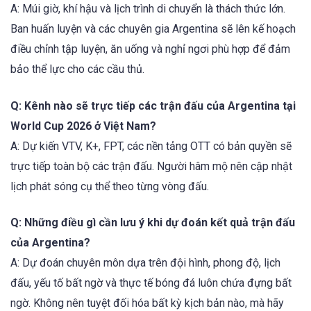
A: Múi giờ, khí hậu và lịch trình di chuyển là thách thức lớn.
Ban huấn luyện và các chuyên gia Argentina sẽ lên kế hoạch
điều chỉnh tập luyện, ăn uống và nghỉ ngơi phù hợp để đảm
bảo thể lực cho các cầu thủ.
Q: Kênh nào sẽ trực tiếp các trận đấu của Argentina tại
World Cup 2026 ở Việt Nam?
A: Dự kiến VTV, K+, FPT, các nền tảng OTT có bản quyền sẽ
trực tiếp toàn bộ các trận đấu. Người hâm mộ nên cập nhật
lịch phát sóng cụ thể theo từng vòng đấu.
Q: Những điều gì cần lưu ý khi dự đoán kết quả trận đấu
của Argentina?
A: Dự đoán chuyên môn dựa trên đội hình, phong độ, lịch
đấu, yếu tố bất ngờ và thực tế bóng đá luôn chứa đựng bất
ngờ. Không nên tuyệt đối hóa bất kỳ kịch bản nào, mà hãy