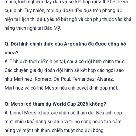
mạnh, kinh nghiệm dày dạn và sự kết hợp giữa thế hệ trẻ và
cựu binh. Tuy nhiên, mọi dự đoán đều dựa trên phong độ
hiện tại, lịch thi đấu, yếu tố bất ngờ và còn phụ thuộc vào khả
năng thích nghi tại Bắc Mỹ.
Q: Đội hình chính thức của Argentina đã được công bố
chưa?
A: Tính đến thời điểm hiện tại, chưa có đội hình chính thức.
Các chuyên gia dự đoán đội hình sẽ kết hợp các ngôi sao
như Martinez, Romero, De Paul, Fernandez, Alvarez,
Martinez và có thể Messi nếu anh quyết định góp mặt.
Q: Messi có tham dự World Cup 2026 không?
A: Lionel Messi chưa xác nhận sẽ tham dự. Nếu anh góp
mặt, nhiều khả năng sẽ đá ở vị trí hộ công hoặc tạo cảm
hứng về mặt tinh thần, chiến thuật cho đội bóng.