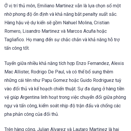
Ở vị trí thủ môn, Emiliano Martinez vẫn là lựa chọn số một
nhờ phong độ ổn định và khả năng bắt penalty xuất sắc.
Hàng hậu vệ dự kiến sẽ gồm Nahuel Molina, Cristian
Romero, Lisandro Martinez và Marcos Acuña hoặc
Tagliafico. Họ mang đến sự chắc chắn và khả năng hỗ trợ
tấn công tốt.
Tuyến giữa nhiều khả năng tích hợp Enzo Fernandez, Alexis
Mac Allister, Rodrigo De Paul, và có thể bổ sung thêm
những cái tên như Papu Gomez hoặc Guido Rodriguez tuỳ
vào đối thủ và kế hoạch chiến thuật. Sự đa dạng ở hàng tiền
vệ giúp Argentina linh hoạt trong việc chuyển đổi giữa phòng
ngự và tấn công, kiểm soát nhịp độ trận đấu và chống các
pha phản công của đối thủ.
Trên hàng công, Julian Alvarez và Lautaro Martinez là hai