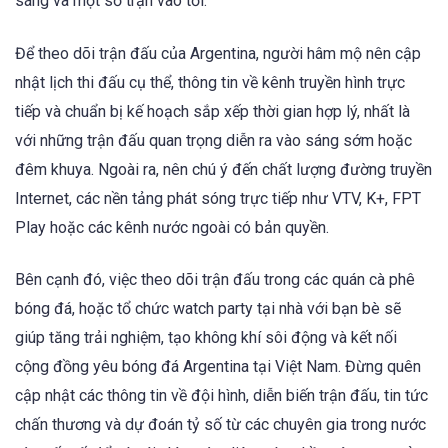
sáng và một số trận vào tối.
Để theo dõi trận đấu của Argentina, người hâm mộ nên cập
nhật lịch thi đấu cụ thể, thông tin về kênh truyền hình trực
tiếp và chuẩn bị kế hoạch sắp xếp thời gian hợp lý, nhất là
với những trận đấu quan trọng diễn ra vào sáng sớm hoặc
đêm khuya. Ngoài ra, nên chú ý đến chất lượng đường truyền
Internet, các nền tảng phát sóng trực tiếp như VTV, K+, FPT
Play hoặc các kênh nước ngoài có bản quyền.
Bên cạnh đó, việc theo dõi trận đấu trong các quán cà phê
bóng đá, hoặc tổ chức watch party tại nhà với bạn bè sẽ
giúp tăng trải nghiệm, tạo không khí sôi động và kết nối
cộng đồng yêu bóng đá Argentina tại Việt Nam. Đừng quên
cập nhật các thông tin về đội hình, diễn biến trận đấu, tin tức
chấn thương và dự đoán tỷ số từ các chuyên gia trong nước